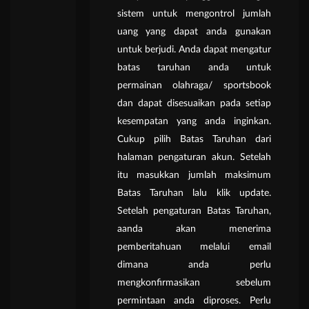
sistem untuk mengontrol jumlah
uang yang dapat anda gunakan
untuk berjudi. Anda dapat mengatur
batas taruhan anda untuk
permainan olahraga/ sportsbook
dan dapat disesuaikan pada setiap
kesempatan yang anda inginkan.
Cukup pilih Batas Taruhan dari
halaman pengaturan akun. Setelah
itu masukkan jumlah maksimum
Batas Taruhan lalu klik update.
Setelah pengaturan Batas Taruhan,
aanda akan menerima
pemberitahuan melalui email
dimana anda perlu
mengkonfirmasikan sebelum
permintaan anda diproses. Perlu