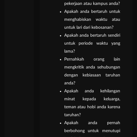
pekerjaan atau kampus anda?
Apakah anda bertaruh untuk
menghabiskan waktu atau
untuk lari dari kebosanan?
Apakah anda bertaruh sendiri
untuk periode waktu yang
lama?
Pernahkah orang lain
mengkritik anda sehubungan
dengan kebiasaan taruhan
anda?
Apakah anda kehilangan
minat kepada keluarga,
teman atau hobi anda karena
taruhan?
Apakah anda pernah
berbohong untuk menutupi