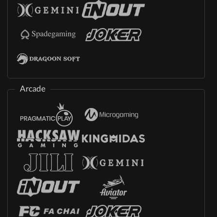
Arcade