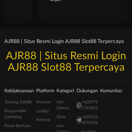
AJR88 | Situs Resmi Login AJR88 Slot88 Terpercaya
AJR88 | Situs Resmi Login
AJR88 Slot88 Terpercaya
Kebijaksanaan
Platform
Kategori
Dukungan
Komunitas
Tentang AJR88
Promosi
Hot
+628775
Games
1745453
Responsible
Loyalty
Gambling
Slots
+628132
Referral
4076958
Pusat Bantuan
Live
Casino
faceboo