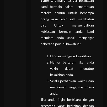
Sementara mayoritas dari pelanggan
kami bermain dalam kemampuan
mereka namun untuk beberapa
orang akan lebih sulit membatasi
diri. Untuk mengendalikan
kebiasaan bermain anda kami
meminta anda untuk mengingat
beberapa poin di bawah ini:
Hindari mengejar kekalahan.
Hanya bertaruh jika anda
yakin dapat menutup
kekalahan anda.
Selalu perhatikan waktu dan
mengamati penggunaan dana
anda.
Jika anda ingin berbicara dengan
seseorang yang berkaitan dengan