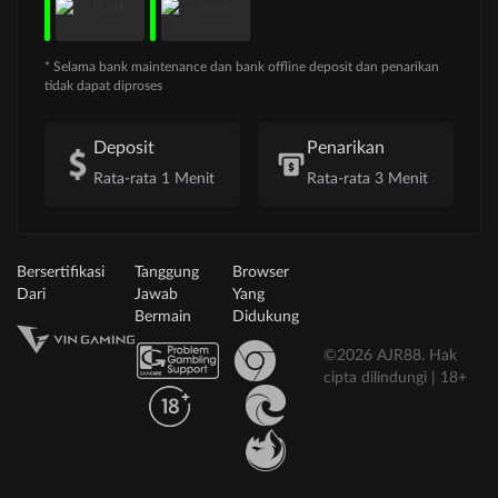
* Selama bank maintenance dan bank offline deposit dan penarikan
tidak dapat diproses
Deposit
Penarikan
Rata-rata 1 Menit
Rata-rata 3 Menit
Bersertifikasi
Tanggung
Browser
Dari
Jawab
Yang
Bermain
Didukung
©2026 AJR88. Hak
cipta dilindungi | 18+