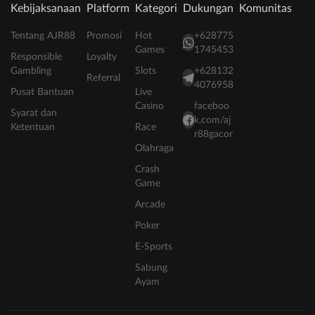
Kebijaksanaan
Platform
Kategori
Dukungan
Komunitas
Tentang AJR88
Promosi
Hot
+628775
Games
1745453
Responsible
Loyalty
Gambling
Slots
+628132
Referral
4076958
Pusat Bantuan
Live
Casino
faceboo
Syarat dan
k.com/aj
Ketentuan
Race
r88gacor
Olahraga
Crash
Game
Arcade
Poker
E-Sports
Sabung
Ayam