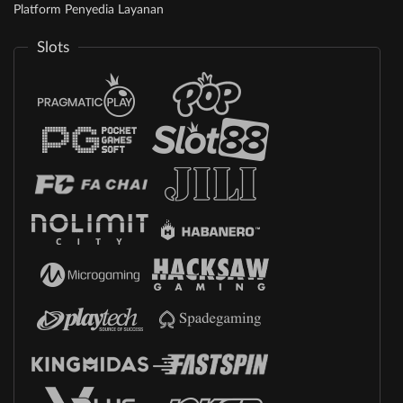
Platform Penyedia Layanan
Slots