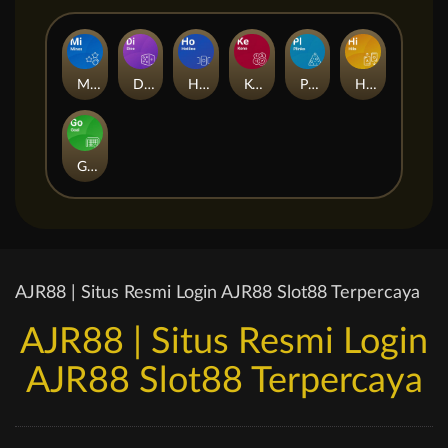
Mines
Dice
Hotline
Keno
Plinko
Hilo
Goal
AJR88 | Situs Resmi Login AJR88 Slot88 Terpercaya
AJR88 | Situs Resmi Login
AJR88 Slot88 Terpercaya