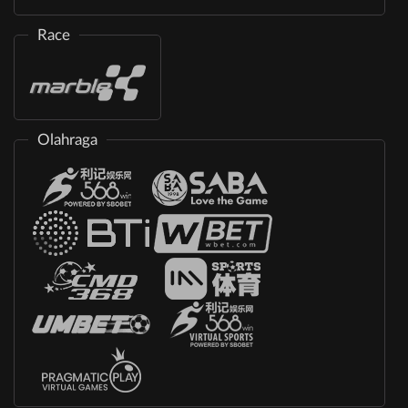
Race
Olahraga