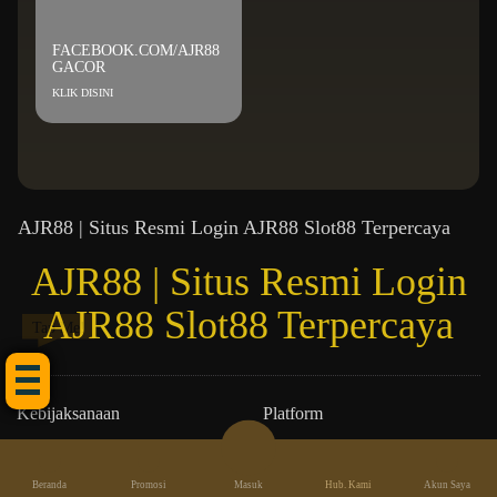
KLIK DISINI
KLIK DISINI
FACEBOOK.COM/AJR88
GACOR
KLIK DISINI
AJR88 | Situs Resmi Login AJR88 Slot88 Terpercaya
Tap Me!
AJR88 | Situs Resmi Login
AJR88 Slot88 Terpercaya
Beranda
Promosi
Masuk
Hub. Kami
Akun Saya
Kebijaksanaan
Platform