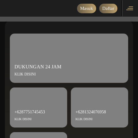
×
AJR88 Aplikasi Mobile
UNDUH
Jangan tampilkan lagi hari ini
Masuk
Daftar
DUKUNGAN 24 JAM
KLIK DISINI
+6287751745453
+6281324076958