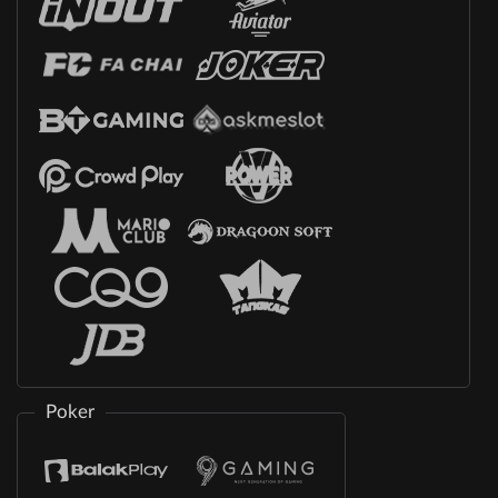
Poker