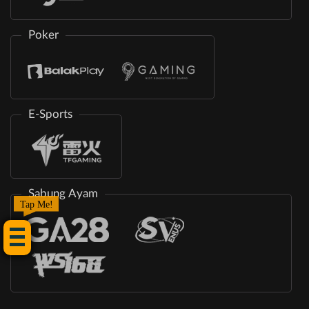
Poker
E-Sports
Sabung Ayam
Tap Me!