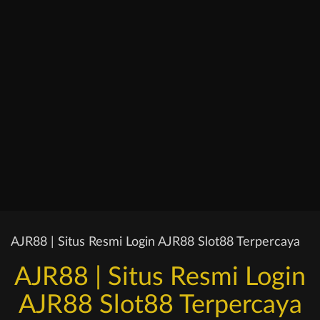
AJR88 | Situs Resmi Login AJR88 Slot88 Terpercaya
AJR88 | Situs Resmi Login
AJR88 Slot88 Terpercaya