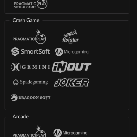
Crash Game
Arcade