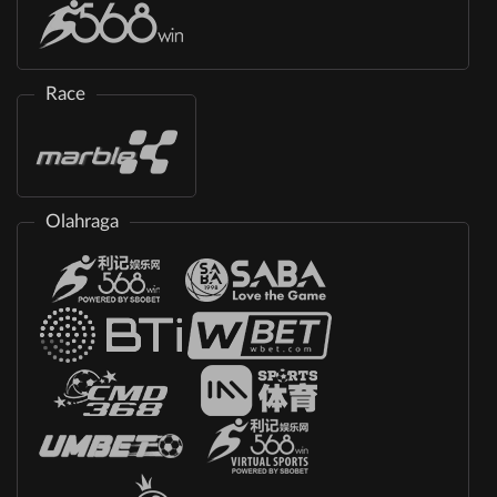
Race
Olahraga