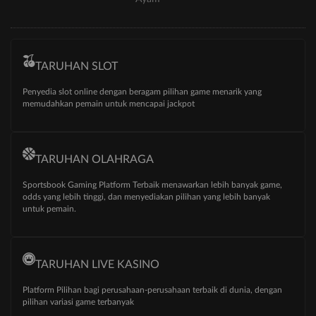
TARUHAN SLOT
Penyedia slot online dengan beragam pilihan game menarik yang
memudahkan pemain untuk mencapai jackpot
TARUHAN OLAHRAGA
Sportsbook Gaming Platform Terbaik menawarkan lebih banyak game,
odds yang lebih tinggi, dan menyediakan pilihan yang lebih banyak
untuk pemain.
TARUHAN LIVE KASINO
Platform Pilihan bagi perusahaan-perusahaan terbaik di dunia, dengan
pilihan variasi game terbanyak