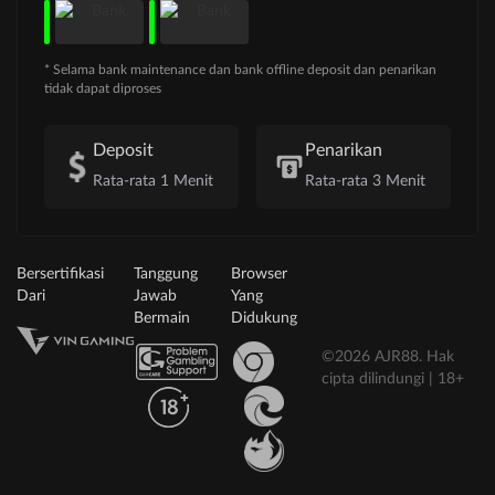
* Selama bank maintenance dan bank offline deposit dan penarikan
tidak dapat diproses
Deposit
Penarikan
Rata-rata 1 Menit
Rata-rata 3 Menit
Bersertifikasi
Tanggung
Browser
Dari
Jawab
Yang
Bermain
Didukung
©2026 AJR88. Hak
cipta dilindungi | 18+