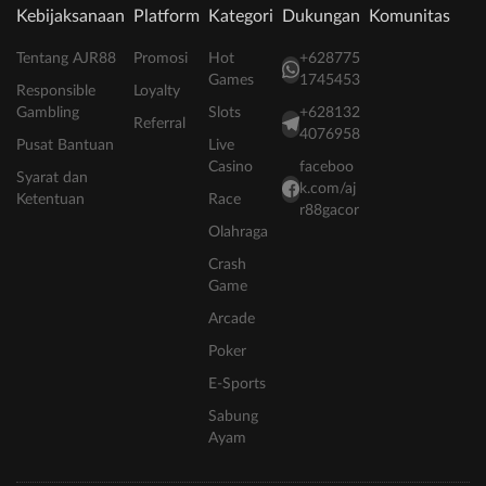
Kebijaksanaan
Platform
Kategori
Dukungan
Komunitas
Tentang AJR88
Promosi
Hot
+628775
Games
1745453
Responsible
Loyalty
Gambling
Slots
+628132
Referral
4076958
Pusat Bantuan
Live
Casino
faceboo
Syarat dan
k.com/aj
Ketentuan
Race
r88gacor
Olahraga
Crash
Game
Arcade
Poker
E-Sports
Sabung
Ayam