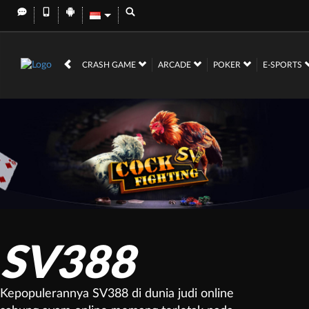
OLAHRAGA
CRASH GAME
ARCADE
POKER
E-SPORTS
SV388
Kepopulerannya SV388 di dunia judi online