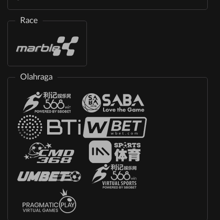
Race
Olahraga