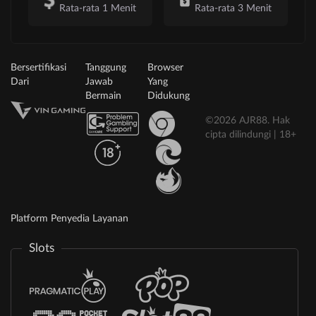
Rata-rata 1 Menit
Rata-rata 3 Menit
Bersertifikasi
Tanggung
Browser
Dari
Jawab
Yang
Bermain
Didukung
©2026 AJR88. Hak
cipta dilindungi | 18+
Platform Penyedia Layanan
Slots