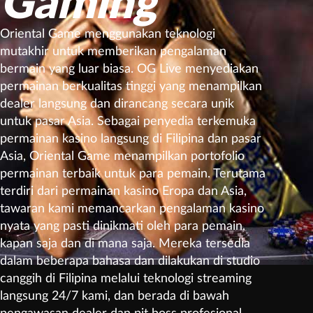
Gaming
Oriental Game menggunakan teknologi
mutakhir untuk memberikan pengalaman
bermain yang luar biasa. OG Live menyediakan
permainan berkualitas tinggi yang menampilkan
dealer langsung dan dirancang secara unik
untuk pasar Asia. Sebagai penyedia terkemuka
permainan kasino langsung di Filipina dan pasar
Asia, Oriental Game menampilkan portofolio
permainan terbaik untuk para pemain. Terutama
terdiri dari permainan kasino Eropa dan Asia,
tawaran kami memancarkan pengalaman kasino
nyata yang pasti dinikmati oleh para pemain,
kapan saja dan di mana saja. Mereka tersedia
dalam beberapa bahasa dan dilakukan di studio
canggih di Filipina melalui teknologi streaming
langsung 24/7 kami, dan berada di bawah