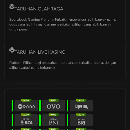
TARUHAN OLAHRAGA
Sportsbook Gaming Platform Terbaik menawarkan lebih banyak game,
odds yang lebih tinggi, dan menyediakan pilihan yang lebih banyak
untuk pemain.
TARUHAN LIVE KASINO
Platform Pilihan bagi perusahaan-perusahaan terbaik di dunia, dengan
pilihan variasi game terbanyak