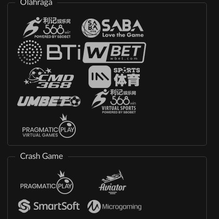
Olahraga
Crash Game