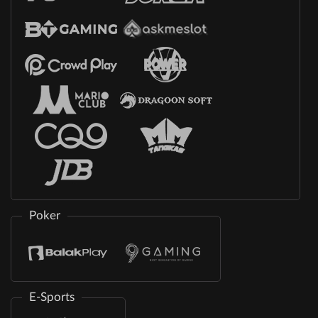
Poker
E-Sports